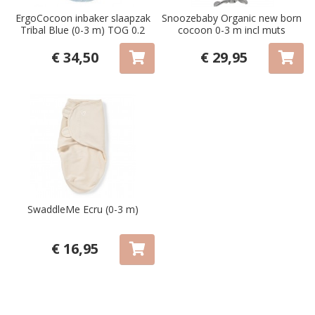
ErgoCocoon inbaker slaapzak
Snoozebaby Organic new born
Tribal Blue (0-3 m) TOG 0.2
cocoon 0-3 m incl muts
Smokey green rainbow
€ 34,50
€ 29,95
SwaddleMe Ecru (0-3 m)
€ 16,95