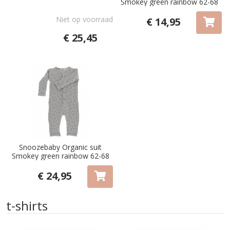
Smokey green rainbow 62-68
Niet op voorraad
€ 14,95
€ 25,45
Snoozebaby Organic suit
Smokey green rainbow 62-68
€ 24,95
t-shirts