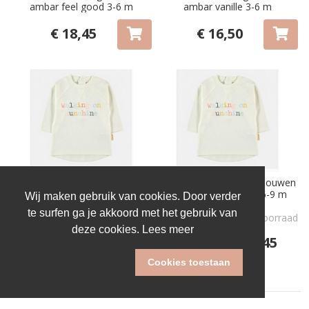
ambar feel good 3-6 m
ambar vanille 3-6 m
€ 18,45
€ 16,50
Petit Oh! t-shirt lange mouwen
Petit Oh! t-shirt lange mouwen
walking on sunshine 3-6 m
walking on sunshine 6-9 m
Wij maken gebruik van cookies. Door verder
te surfen ga je akkoord met het gebruik van
Niet op voorraad
€ 18,45
deze cookies.
Lees meer
€ 18,45
Cookies toestaan
Waterschoenen/Strandsandalen