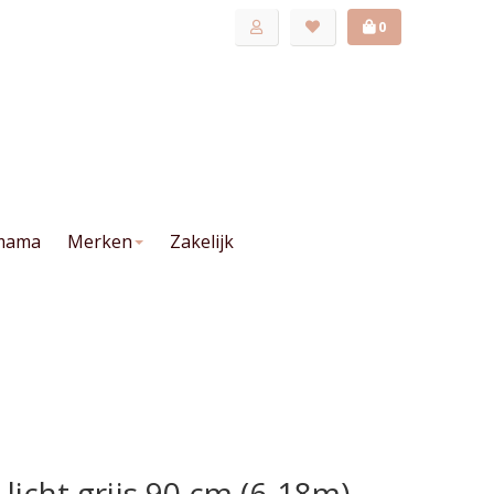
0
mama
Merken
Zakelijk
licht grijs 90 cm (6-18m)