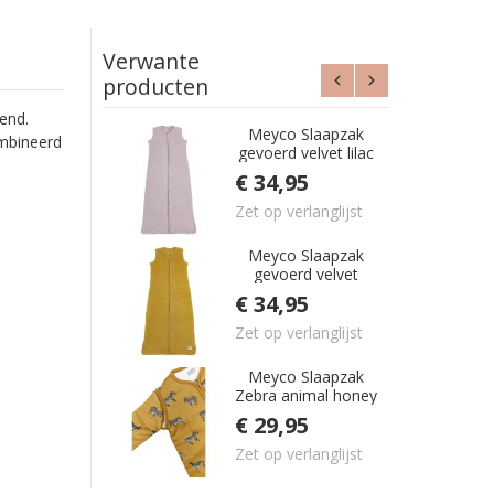
Verwante
producten
end.
Meyco Slaapzak
ombineerd
gevoerd velvet lilac
90 cm (6-18m) TOG
€ 34,95
2.2
Zet op verlanglijst
Meyco Slaapzak
gevoerd velvet
honey gold 90 cm
€ 34,95
(6-18m) TOG 2.2
Zet op verlanglijst
Meyco Slaapzak
Zebra animal honey
gold 90 cm (6-18m)
€ 29,95
TOG 2.3
Zet op verlanglijst