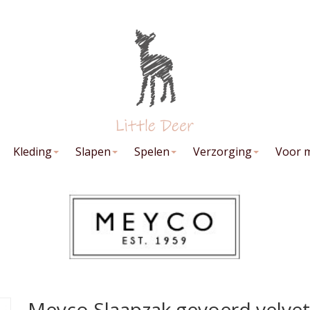
Kleding
Slapen
Spelen
Verzorging
Voor 
Meyco Slaapzak gevoerd velvet 