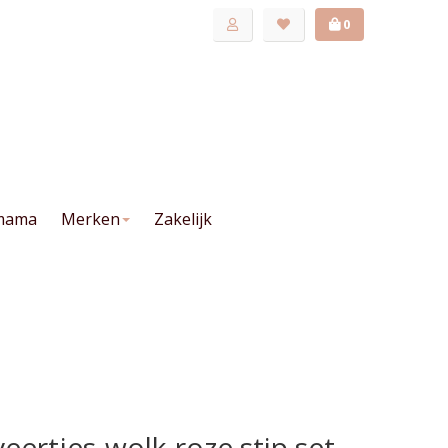
0
mama
Merken
Zakelijk
ertjes-wolk-roze stip set