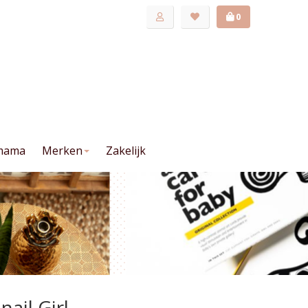
0
mama
Merken
Zakelijk
ail Girl